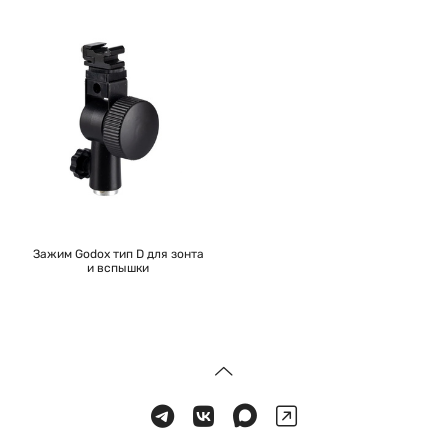
Зажим Godox тип D для зонта
и вспышки