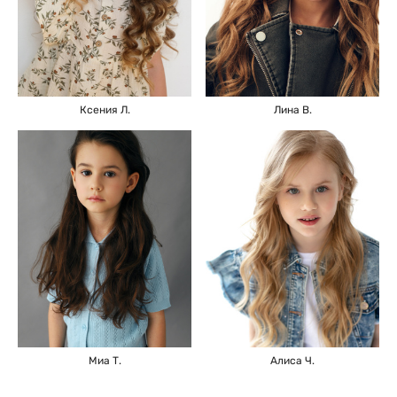
Ксения Л.
Лина В.
Миа Т.
Алиса Ч.