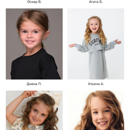
Агата Б.
Оскар В.
Ульяна А.
Диана П.