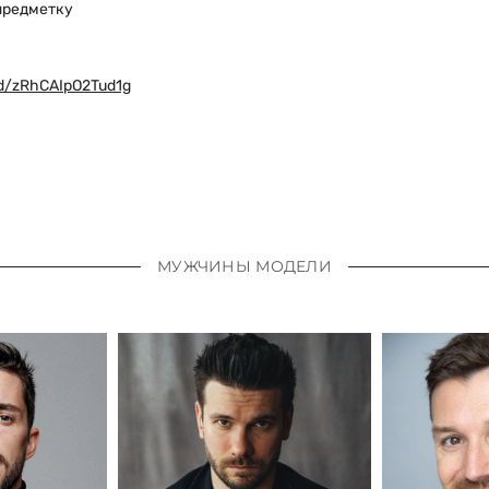
 предметку
/d/zRhCAIpO2Tud1g
МУЖЧИНЫ МОДЕЛИ