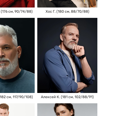
Хос Г. (180 см, 88/70/88)
 (176 см, 90/74/88)
182 см, 117/90/108)
Алексей К. (181 см, 102/88/91)