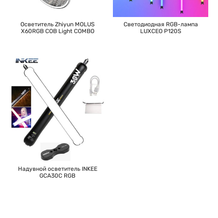
Осветитель Zhiyun MOLUS
Светодиодная RGB-лампа
X60RGB COB Light COMBO
LUXCEO P120S
Надувной осветитель INKEE
GCA30C RGB