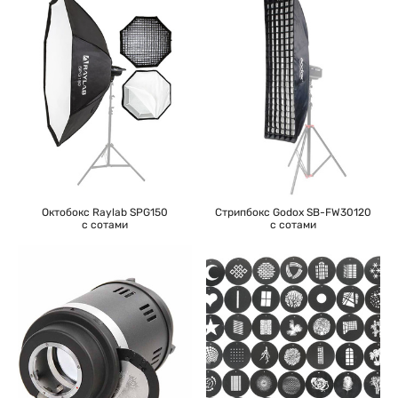
Октобокс Raylab SPG150
Стрипбокс Godox SB-FW30120
с сотами
с сотами