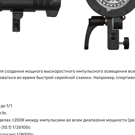
ля создания мощного выскоростного импульсного освещения все
оваться во время быстрой серийной съемки. Например, спортив
до 1/1
.9с
еделах ±200K между импульсами во всем диапазоне мощности (р
t0.1) 1/26100с
стигает 1/8000с